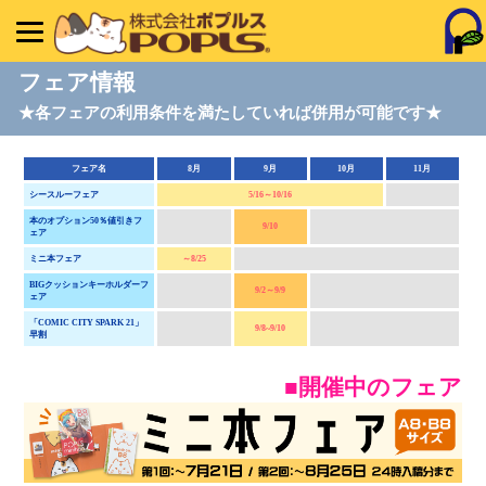
フェア情報
★各フェアの利用条件を満たしていれば併用が可能です★
フェア名
8月
9月
10月
11月
シースルーフェア
5/16～10/16
本のオプション50％値引きフ
9/10
ェア
ミニ本フェア
～8/25
BIGクッションキーホルダーフ
9/2～9/9
ェア
「COMIC CITY SPARK 21」
9/8~9/10
早割
■開催中のフェア