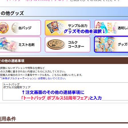
ポリエステル
印刷
片面フルカラーインクジェット
利用条件