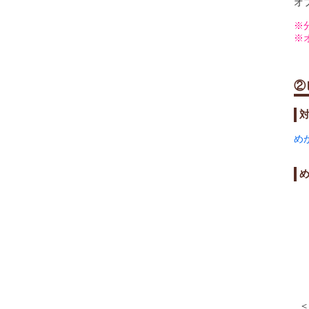
オ
②
め
＜