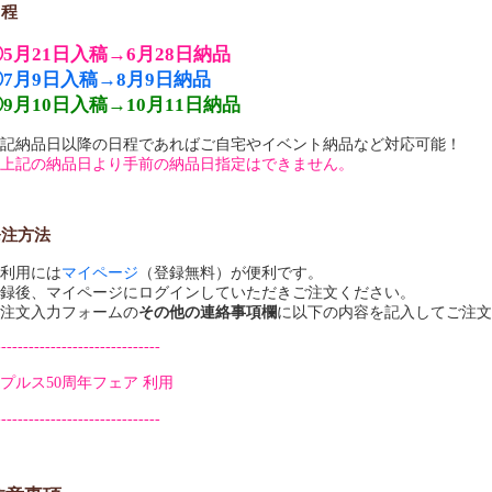
日程
5月21日入稿→6月28日納品
②7月9日入稿→8月9日納品
9月10日入稿→10月11日納品
記納品日以降の日程であればご自宅やイベント納品など対応可能！
上記の納品日より手前の納品日指定はできません。
発注方法
利用には
マイページ
（登録無料）が便利です。
録後、マイページにログインしていただきご注文ください。
テンプレート（zip形式で圧縮）
注文入力フォームの
その他の連絡事項欄
に以下の内容を記入してご注文
トートバッグテンプレート
2
------------------------------
プルス50周年フェア 利用
------------------------------