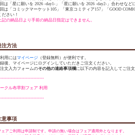
回は「星に願いを 2026 -day1-」「星に願いを 2026 -day2-」合わせなど
2回は「コミックマーケット105」「東京コミティア157」「GOOD COMIC
ください！
上記の納品日より手前の納品日指定はできません。
発注方法
利用には
マイページ
（登録無料）が便利です。
録後、マイページにログインしていただきご注文ください。
注文入力フォームの
その他の連絡事項欄
に以下の内容を記入してご注文
------------------------------
ークル布早割フェア 利用
------------------------------
注意事項
フェアご利用は申請制です。申請の無い場合はフェア適用外となります。