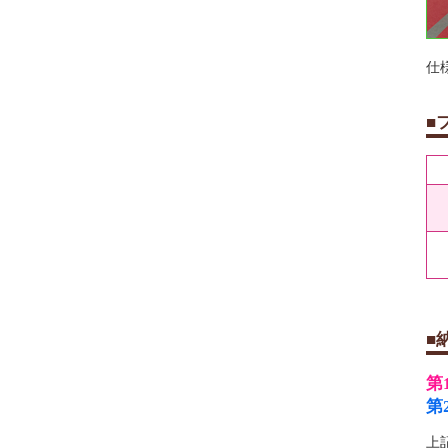
仕
■
■
第
第
上