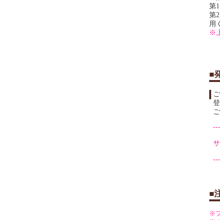
第1
第
用
■
ご
登
ご
--
サ
--
■