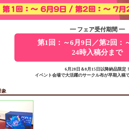
━ フェア受付期間 ━
第1回：～6月9日／第2回：～
24時入稿分まで
6月28日＆8月15日以降納品限定
イベント会場で大活躍のサークル布が早期入稿
対象