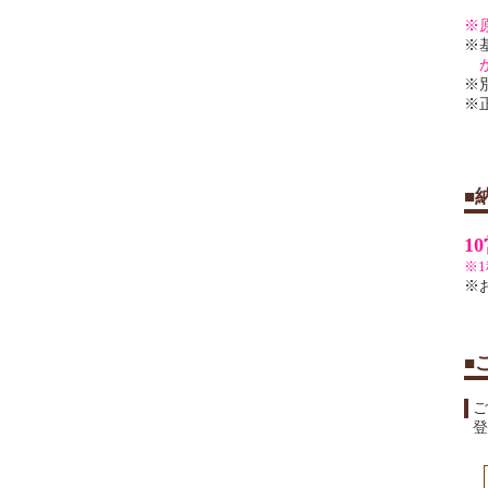
■
1
※
※
■
ご
登