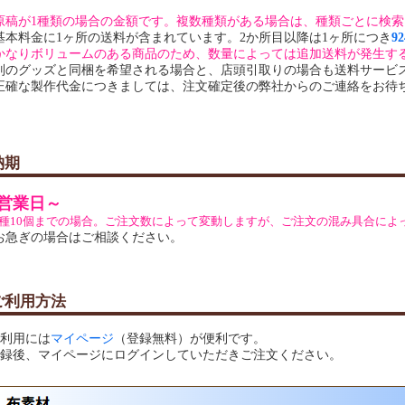
原稿が1種類の場合の金額です。複数種類がある場合は、種類ごとに検
基本料金に1ヶ所の送料が含まれています。2か所目以降は1ヶ所につき
9
かなりボリュームのある商品のため、数量によっては追加送料が発生す
別のグッズと同梱を希望される場合と、店頭引取りの場合も送料サービ
正確な製作代金につきましては、注文確定後の弊社からのご連絡をお待
納期
0営業日～
1種10個までの場合。ご注文数によって変動しますが、ご注文の混み具合によ
お急ぎの場合はご相談ください。
ご利用方法
利用には
マイページ
（登録無料）が便利です。
録後、マイページにログインしていただきご注文ください。